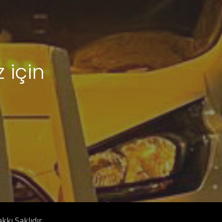
 için
kı Saklıdır.